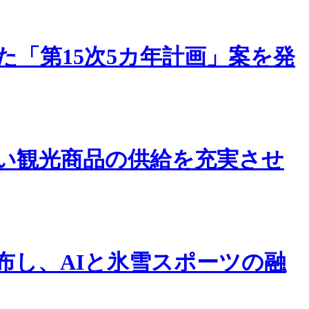
「第15次5カ年計画」案を発
い観光商品の供給を充実させ
布し、AIと氷雪スポーツの融