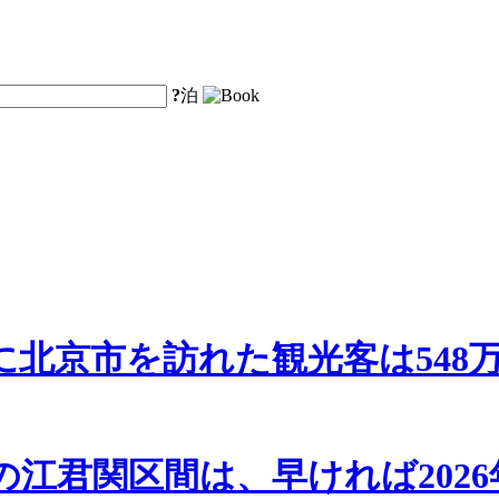
?
泊
年に北京市を訪れた観光客は548
江君関区間は、早ければ202