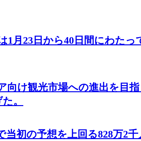
1月23日から40日間にわた
観光市場への進出を目指して「Chi
げた。
で当初の予想を上回る828万2