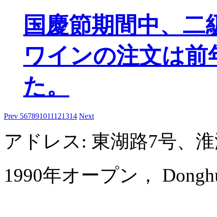
国慶節期間中、二
ワインの注文は前
た。
Prev
5
6
7
8
9
10
11
12
13
14
Next
アドレス: 東湖路7号、
1990年オープン， Donghu Col