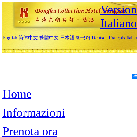
Version
Italiano
English
简体中文
繁體中文
日本語
한국어
Deutsch
Français
Itali
Home
Informazioni
Prenota ora