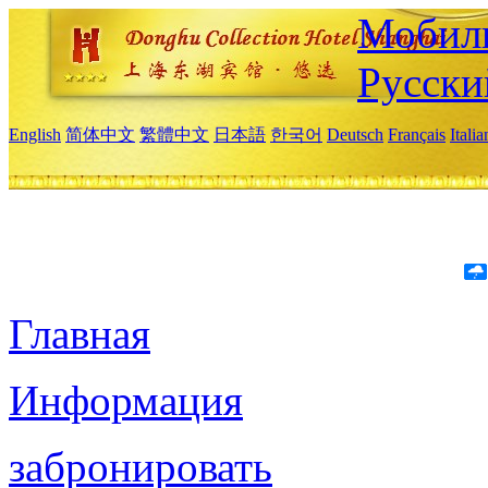
Мобиль
Русски
English
简体中文
繁體中文
日本語
한국어
Deutsch
Français
Itali
Главная
Информация
забронировать