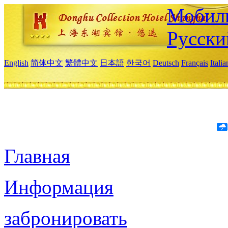
Мобиль
Русски
English
简体中文
繁體中文
日本語
한국어
Deutsch
Français
Itali
Главная
Информация
забронировать