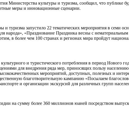
ия Министерства культуры и туризма, сообщил, что публике бу
готные меры и инновационные сценарии.
ры и туризма запустило 22 тематических мероприятия в семи ос
 для народа», «Празднование Праздника весны с нематериальным
этим, в более чем 100 странах и регионах мира пройдут нацио
 культурного и туристического потребления в период Нового год
дениями для внедрения ряда мер, приносящих пользу населению
ысококачественных мероприятий, доступных, полезных и интер
бщественную благотворительную кампанию «Посылаем благослов
транспорте и организации экскурсий для различных групп насел
сидии на сумму более 360 миллионов юаней посредством выпуска