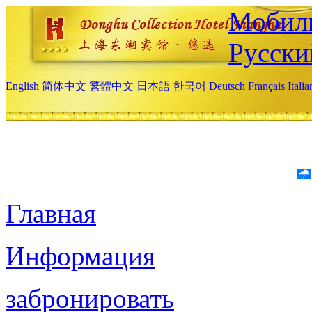
Мобиль
Русски
English
简体中文
繁體中文
日本語
한국어
Deutsch
Français
Itali
Главная
Информация
забронировать