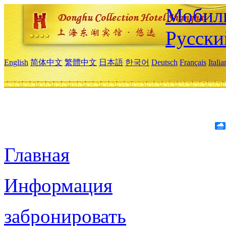
Мобиль
Русски
English
简体中文
繁體中文
日本語
한국어
Deutsch
Français
Itali
Главная
Информация
забронировать