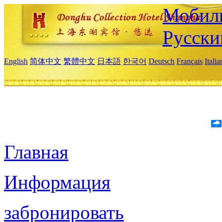
Мобиль
Русски
English
简体中文
繁體中文
日本語
한국어
Deutsch
Français
Itali
Главная
Информация
забронировать