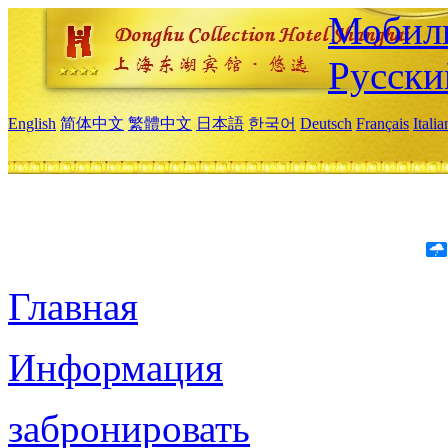
Мобиль
Русски
English
简体中文
繁體中文
日本語
한국어
Deutsch
Français
Itali
Главная
Информация
забронировать