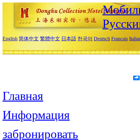
Мобиль
Русски
English
简体中文
繁體中文
日本語
한국어
Deutsch
Français
Itali
Главная
Информация
забронировать