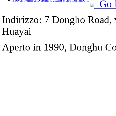
Prev:Il Ministero della Cultura e del Turismo ha riferito che nel 2025, 16.994 siti turistici di livello A hanno accolto 7,51 miliardi di visitatori, generando un fatturato turistico di 554,49 miliardi di yuan.
Go 
Indirizzo: 7 Dongho Road, vi
Huayai
Aperto in 1990, Donghu Col