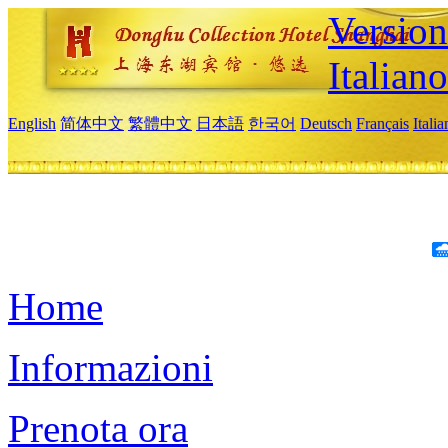
Version
Italiano
English
简体中文
繁體中文
日本語
한국어
Deutsch
Français
Itali
Home
Informazioni
Prenota ora