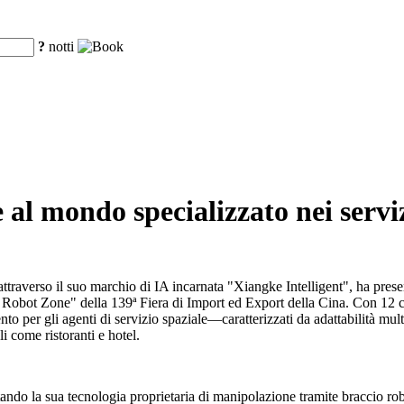
?
notti
al mondo specializzato nei serviz
traverso il suo marchio di IA incarnata "Xiangke Intelligent", ha pres
ce Robot Zone" della 139ª Fiera di Import ed Export della Cina. Con 12 c
nto per gli agenti di servizio spaziale—caratterizzati da adattabilità mul
 come ristoranti e hotel.
ndo la sua tecnologia proprietaria di manipolazione tramite braccio ro