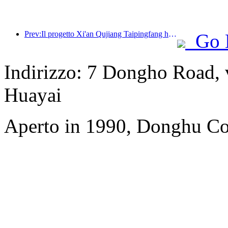
Prev:Il progetto Xi'an Qujiang Taipingfang ha ufficialmente preso il via, con un'area edificabile totale di 137.000 metri quadrati.
Go 
Indirizzo: 7 Dongho Road, vi
Huayai
Aperto in 1990, Donghu Col