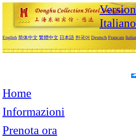
Version
Italiano
English
简体中文
繁體中文
日本語
한국어
Deutsch
Français
Itali
Home
Informazioni
Prenota ora