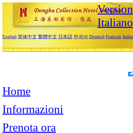
Version
Italiano
English
简体中文
繁體中文
日本語
한국어
Deutsch
Français
Itali
Home
Informazioni
Prenota ora