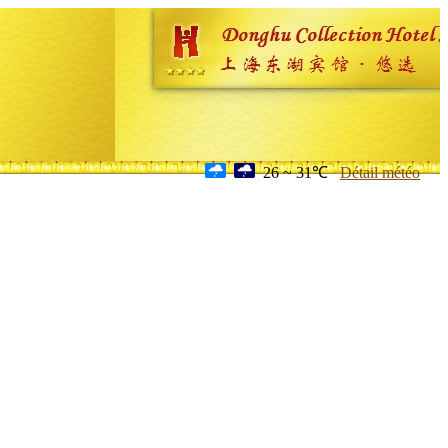
26 ~ 31℃
Détail météo