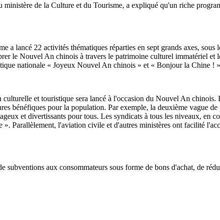
inistère de la Culture et du Tourisme, a expliqué qu'un riche programme 
isme a lancé 22 activités thématiques réparties en sept grands axes, sous
Célébrer le Nouvel An chinois à travers le patrimoine culturel immatériel 
ique nationale « Joyeux Nouvel An chinois » et « Bonjour la Chine ! »
ulturelle et touristique sera lancé à l'occasion du Nouvel An chinois. La
res bénéfiques pour la population. Par exemple, la deuxième vague de pr
tageux et divertissants pour tous. Les syndicats à tous les niveaux, en c
Parallèlement, l'aviation civile et d'autres ministères ont facilité l'acc
de subventions aux consommateurs sous forme de bons d'achat, de réducti