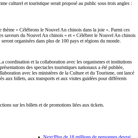
culturel et touristique serait proposé au public sous trois angles :
 le thème « Célébrons le Nouvel An chinois dans la joie ». Parmi ces
et les saveurs du Nouvel An chinois » et « Célébrer le Nouvel An chinois
 seront organisées dans plus de 100 pays et régions du monde.
 coordination et la collaboration avec les organismes et institutions
ésentations des spectacles touristiques nationaux a été publiée,
ollaboration avec les ministères de la Culture et du Tourisme, ont lancé
ès aux billets, aux transports et aux visites guidées pour différents
ons sur les billets et de promotions liées aux tickets.
Next:Plus de 18 millions de personnes devraient entrer et sortir du pays pendant les neuf jours de vacances du Nouvel An chinois.