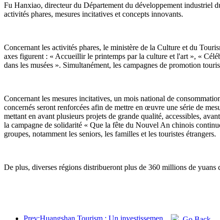
Fu Hanxiao, directeur du Département du développement industriel du m
activités phares, mesures incitatives et concepts innovants.
Concernant les activités phares, le ministère de la Culture et du Tour
axes figurent : « Accueillir le printemps par la culture et l'art », « 
dans les musées ». Simultanément, les campagnes de promotion tourist
Concernant les mesures incitatives, un mois national de consommation c
concernés seront renforcées afin de mettre en œuvre une série de mesu
mettant en avant plusieurs projets de grande qualité, accessibles, avan
la campagne de solidarité « Que la fête du Nouvel An chinois continue ». 
groupes, notamment les seniors, les familles et les touristes étrangers.
De plus, diverses régions distribueront plus de 360 millions de yuans 
Prev:Huangshan Tourism : Un investissement de 530 millions de yuans est prévu pour la rénovation des hôtels.
Go Back