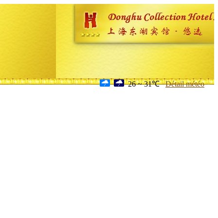
26 ~ 31℃
Détail météo