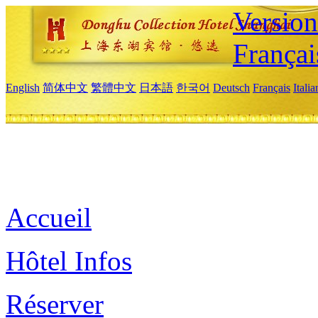
Versio
Françai
English
简体中文
繁體中文
日本語
한국어
Deutsch
Français
Itali
Accueil
Hôtel Infos
Réserver