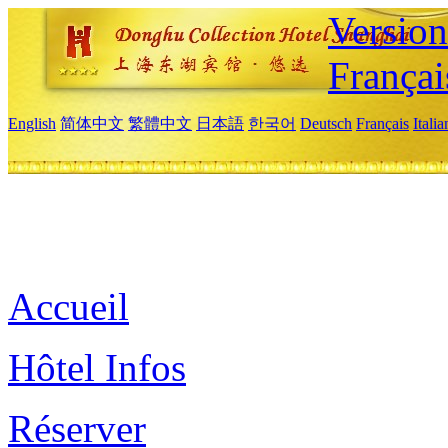
Versio
Françai
English
简体中文
繁體中文
日本語
한국어
Deutsch
Français
Itali
Accueil
Hôtel Infos
Réserver