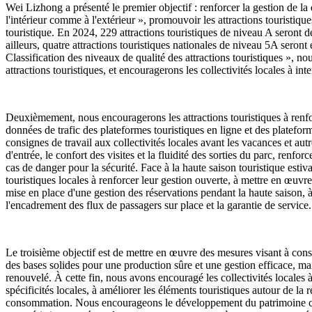
Wei Lizhong a présenté le premier objectif : renforcer la gestion de la qu
l'intérieur comme à l'extérieur », promouvoir les attractions touristique
touristique. En 2024, 229 attractions touristiques de niveau A seront d
ailleurs, quatre attractions touristiques nationales de niveau 5A sero
Classification des niveaux de qualité des attractions touristiques », nous
attractions touristiques, et encouragerons les collectivités locales à int
Deuxièmement, nous encouragerons les attractions touristiques à renforc
données de trafic des plateformes touristiques en ligne et des plateform
consignes de travail aux collectivités locales avant les vacances et autr
d'entrée, le confort des visites et la fluidité des sorties du parc, renfor
cas de danger pour la sécurité. Face à la haute saison touristique est
touristiques locales à renforcer leur gestion ouverte, à mettre en œuvre
mise en place d'une gestion des réservations pendant la haute saison, à 
l'encadrement des flux de passagers sur place et la garantie de service.
Le troisième objectif est de mettre en œuvre des mesures visant à consol
des bases solides pour une production sûre et une gestion efficace, ma
renouvelé. À cette fin, nous avons encouragé les collectivités locales à
spécificités locales, à améliorer les éléments touristiques autour de la 
consommation. Nous encourageons le développement du patrimoine culture