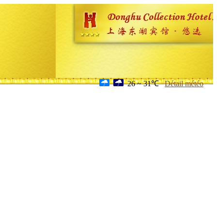
26 ~ 31℃
Détail météo