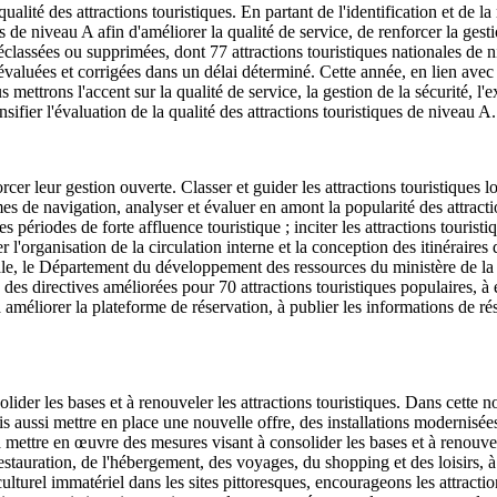
alité des attractions touristiques. En partant de l'identification et de la 
s de niveau A afin d'améliorer la qualité de service, de renforcer la gesti
éclassées ou supprimées, dont 77 attractions touristiques nationales de n
nt évaluées et corrigées dans un délai déterminé. Cette année, en lien av
 mettrons l'accent sur la qualité de service, la gestion de la sécurité, l'ex
ensifier l'évaluation de la qualité des attractions touristiques de niveau A.
er leur gestion ouverte. Classer et guider les attractions touristiques lo
es de navigation, analyser et évaluer en amont la popularité des attractio
es périodes de forte affluence touristique ; inciter les attractions touris
cer l'organisation de la circulation interne et la conception des itinéraires
ivale, le Département du développement des ressources du ministère de l
 des directives améliorées pour 70 attractions touristiques populaires, à 
améliorer la plateforme de réservation, à publier les informations de rés
ider les bases et à renouveler les attractions touristiques. Dans cette n
is aussi mettre en place une nouvelle offre, des installations modernis
 mettre en œuvre des mesures visant à consolider les bases et à renouveler
restauration, de l'hébergement, des voyages, du shopping et des loisirs, à 
l immatériel dans les sites pittoresques, encourageons les attractions t